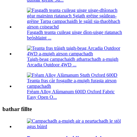
Fasgadh teanta cuileag uisge dìon-uisge riatanach
beòshlaint ...
Taigh-beag campachaidh atharrachadh a-muigh
Arcadia Outdoor 4WD ...
Frèam Alloy Alùmanum 600D Oxford Fabric
Easy Open O...
bathar fillte