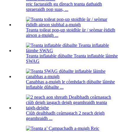
reic factaraidh gu dìreach teanta dathaidh
spraeraidh pop suas, ...
Teanta toileat pop-up stoidhle ùr / seòmar èididh
airson a-muigh ...
Teanta inflatable dùbailte Teanta inflatable làimhe
SWAG
Canabhas a-muigh le còmhdach dùbailte làimhe
inflatable dùbailte ...
Ciùb dealbhadh ceàrnagach 2 neach deigh
geamhraidh ...