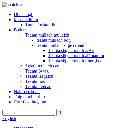
Dhachaigh
Mar dèidhinn
Turas Factaraidh
Bathar
Teanta mullach mullaich
teanta mullach bog
teanta mullach slige cruaidh
Teanta slige cruaidh ABS
Teanta slige cruaidh alùmanum
Teanta slige cruaidh fiberglass
Sgiath mullach càr
Teanta Swag
Teanta Iasgaich
Teanta fras
Teanta trèilear
Naidheachdan
Thig còmhla rinn
Cuir fios thugainn
English