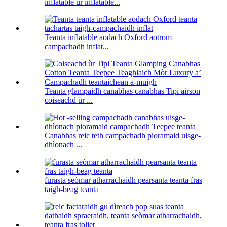
inflatable ùr inflatable...
Teanta inflatable aodach Oxford aotrom
campachadh inflat...
Teanta glampaidh canabhas canabhas Tipi airson
coiseachd ùr ...
Canabhas reic teth campachadh pioramaid uisge-
dhìonach ...
furasta seòmar atharrachaidh pearsanta teanta fras
taigh-beag teanta