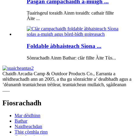
Pasgan campachaidh a-muigh ...
Tuairisgeul toraidh Ainm toraidh: cathair fillte
Àite ...
Foldable àbhaisteach Sìona ...
Sònrachadh Ainm Bathar: clàr fillte Àite Tùs...
Chaidh Arcadia Camp & Outdoor Products Co., Earranta a
stèidheachadh ann an 2005, a tha gu sònraichte a’ dealbhadh agus a
’dèanamh teantaichean trèilear, teantaichean mullaich, sgàileanan
......
Fiosrachadh
Mar dèidhinn
Bathar
Naidheachdan
Thig còmhla rinn