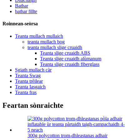
Dhachaigh
Bathar
bathar fillte
Roinnean-seòrsa
Teanta mullach mullaich
teanta mullach bog
teanta mullach slige cruaidh
Teanta slige cruaidh ABS
Teanta slige cruaidh alùmanum
Teanta slige cruaidh fiberglass
Sgiath mullach càr
Teanta Swag
Teanta trèilear
Teanta Iasgaich
Teanta fras
Feartan sònraichte
300g polycotton trom-dhleastanas adhair