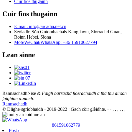
Cuir fios thugainn
Cuir fios thugainn
E-mail: info@arcadia.net.cn
Seòladh: Sòn Gnìomhachais Kangjiawu, Siorrachd Guan,
Roinn Hebei, Sìona
Mob/WeChat/WhatsApp: +86 15910627794
Lean sinne
Rannsachadh
Nise
& Faigh barrachd fiosrachaidh a tha thu airson
faighinn a-mach.
Rannsachadh
© Dlighe-sgrìobhaidh - 2019-2022 : Gach còir glèidhte.
- - , , , , , ,
861591062779
Post-d