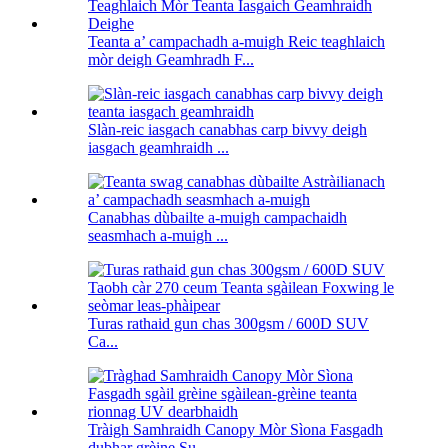
Teanta a’ campachadh a-muigh Reic teaghlaich
mòr deigh Geamhradh F...
Slàn-reic iasgach canabhas carp bivvy deigh
iasgach geamhraidh ...
Canabhas dùbailte a-muigh campachaidh
seasmhach a-muigh ...
Turas rathaid gun chas 300gsm / 600D SUV
Ca...
Tràigh Samhraidh Canopy Mòr Sìona Fasgadh
dubhar grèine Su...